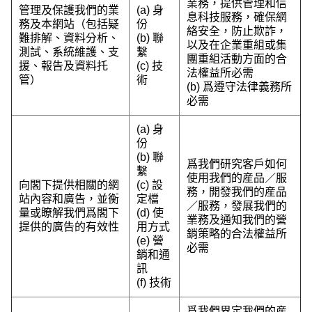
業務，提供管理和信
管理及保護我們的業
(a) 身
息科技服務，確保網
務及本網站（包括疑
份
絡安全，防止欺詐，
難排解、資料分析、
(b) 聯
以及在企業重組或集
測試、系統維護、支
繫
團重組活動方面的合
援、報告及資料托
(c) 技
法權益所必需
管）
術
(b) 爲遵守法律義務所
必需
(a) 身
份
(b) 聯
爲我們研究客戶如何
繫
使用我們的産品／服
向閣下提供相關的網
(c) 設
務，開發我們的産品
站內容和廣告，並衡
定檔
／服務，發展我們的
量或瞭解我們爲閣下
(d) 使
業務及通知我們的營
提供的廣告的有效性
用方式
銷策略的合法權益所
(e) 營
必需
銷和通
訊
(f) 技術
爲我們界定我們的産