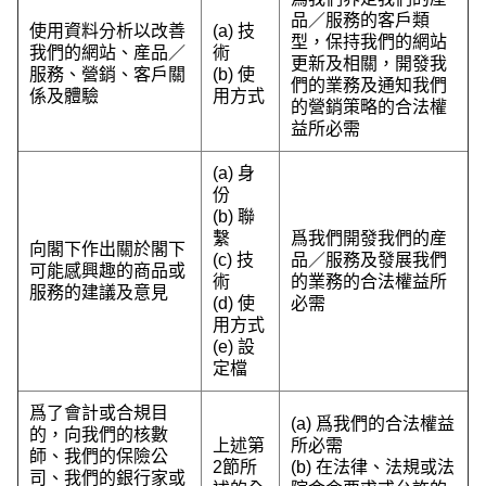
品／服務的客戶類
使用資料分析以改善
(a) 技
型，保持我們的網站
我們的網站、産品／
術
更新及相關，開發我
服務、營銷、客戶關
(b) 使
們的業務及通知我們
係及體驗
用方式
的營銷策略的合法權
益所必需
(a) 身
份
(b) 聯
繫
爲我們開發我們的産
向閣下作出關於閣下
(c) 技
品／服務及發展我們
可能感興趣的商品或
術
的業務的合法權益所
服務的建議及意見
(d) 使
必需
用方式
(e) 設
定檔
爲了會計或合規目
(a) 爲我們的合法權益
的，向我們的核數
上述第
所必需
師、我們的保險公
2節所
(b) 在法律、法規或法
司、我們的銀行家或