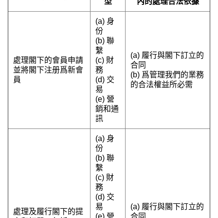
型
內的處理合法依據
(a) 身
份
(b) 聯
繫
(a) 履行與閣下訂立的
處理閣下的會員申請
(c) 財
合同
並將閣下注册爲新會
務
(b) 爲管理我們的業務
員
(d) 交
的合法權益所必需
易
(e) 營
銷和通
訊
(a) 身
份
(b) 聯
繫
(c) 財
務
(d) 交
易
(a) 履行與閣下訂立的
處理及履行閣下的提
(e) 營
合同