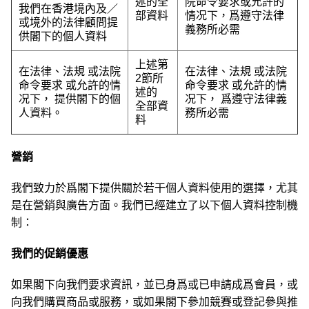
述的全
院命令要求或允許的
我們在香港境內及／
部資料
情况下，爲遵守法律
或境外的法律顧問提
義務所必需
供閣下的個人資料
上述第
在法律、法規 或法院
在法律、法規 或法院
2節所
命令要求 或允許的情
命令要求 或允許的情
述的
况下， 提供閣下的個
况下， 爲遵守法律義
全部資
人資料。
務所必需
料
營銷
我們致力於爲閣下提供關於若干個人資料使用的選擇，尤其
是在營銷與廣告方面。我們已經建立了以下個人資料控制機
制：
我們的促銷優惠
如果閣下向我們要求資訊，並已身爲或已申請成爲會員，或
向我們購買商品或服務，或如果閣下參加競賽或登記參與推