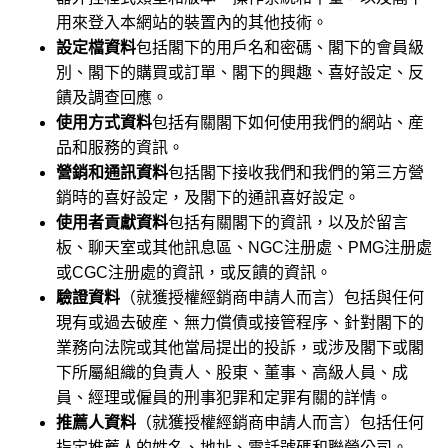
用來登入本網站的裝置內的其他技術。
設定檔資料
包括閣下的用戶名和密碼、閣下的會員級
別、閣下的購買或訂單、閣下的興趣、喜好設定、反
饋及調查回應。
使用方式資料
包括有關閣下如何使用我們的網站、産
品和服務的資訊。
營銷和通訊資料
包括閣下接收我們和我們的第三方營
銷時的喜好設定，及閣下的通訊喜好設定。
使用者貢獻資料
包括有關閣下的資訊，以及於留言
板、聊天室或其他訊息區、NGC注册處、PMG注册處
或CGC注册處的資訊，或反饋的資訊。
驗證資料
（就獲授權經銷商申請人而言）包括與任何
現有或過去破産、無力償債或接管程序、針對閣下的
業務向法院或其他當局提出的投訴，或涉及閣下或閣
下所屬組織的負責人、股東、董事、高級人員、成
員、經理或僱員的刑事犯罪和定罪有關的詳情。
推薦人資料
（就獲授權經銷商申請人而言）包括任何
指定推薦人的姓名、地址、電話號碼和聯營公司。