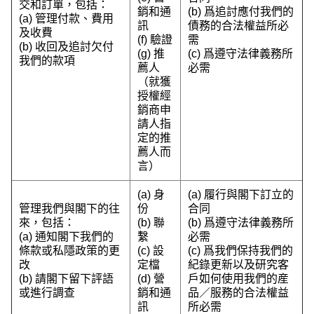
交和訂單，包括：
銷和通
(b) 爲追討應付我們的
(a) 管理付款、費用
訊
債務的合法權益所必
及收費
(f) 驗證
需
(b) 收回及追討欠付
(g) 推
(c) 爲遵守法律義務所
我們的款項
薦人
必需
（就獲
授權經
銷商申
請人指
定的推
薦人而
言）
(a) 身
(a) 履行與閣下訂立的
管理我們與閣下的往
份
合同
來，包括：
(b) 聯
(b) 爲遵守法律義務所
(a) 通知閣下我們的
繫
必需
條款或私隱政策的更
(c) 設
(c) 爲我們保持我們的
改
定檔
紀錄更新以及研究客
(b) 請閣下留下評語
(d) 營
戶如何使用我們的産
或進行調查
銷和通
品／服務的合法權益
訊
所必需