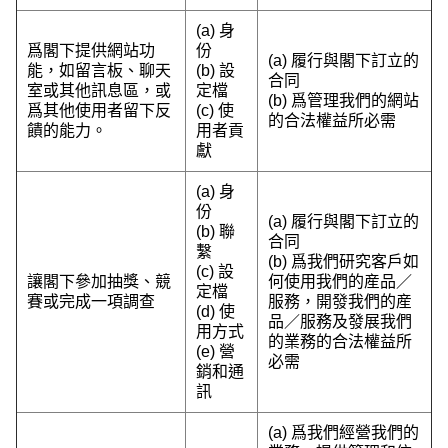
(a) 身
爲閣下提供網站功
份
(a) 履行與閣下訂立的
能，如留言板、聊天
(b) 設
合同
室或其他訊息區，或
定檔
(b) 爲管理我們的網站
爲其他使用者留下反
(c) 使
的合法權益所必需
饋的能力。
用者貢
獻
(a) 身
份
(a) 履行與閣下訂立的
(b) 聯
合同
繫
(b) 爲我們研究客戶如
(c) 設
讓閣下參加抽獎、競
何使用我們的産品／
定檔
賽或完成一項調查
服務，開發我們的産
(d) 使
品／服務及發展我們
用方式
的業務的合法權益所
(e) 營
必需
銷和通
訊
(a) 爲我們經營我們的