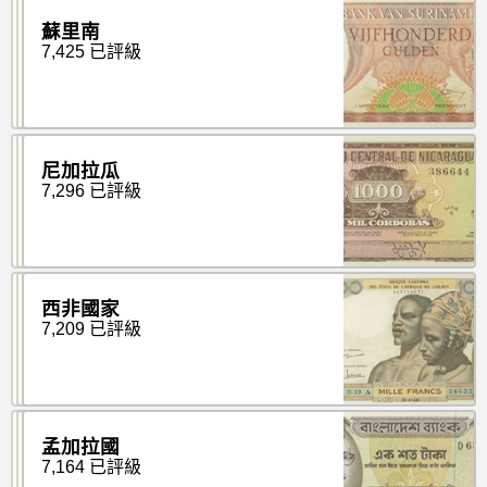
蘇里南
7,425 已評級
尼加拉瓜
7,296 已評級
西非國家
7,209 已評級
孟加拉國
7,164 已評級