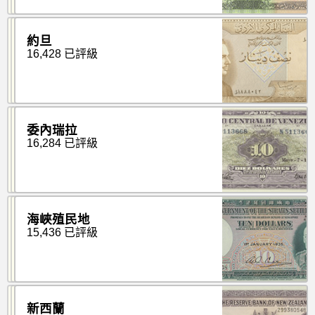
約旦
16,428 已評級
委內瑞拉
16,284 已評級
海峽殖民地
15,436 已評級
新西蘭