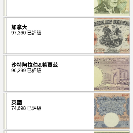
加拿大
97,360 已評級
沙特阿拉伯&希賈茲
96,299 已評級
英國
74,698 已評級