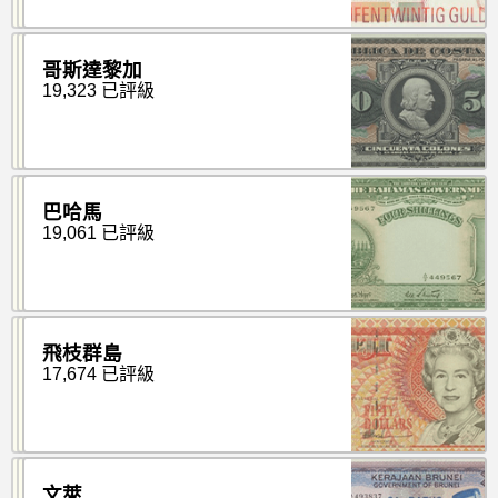
哥斯達黎加
19,323 已評級
巴哈馬
19,061 已評級
飛枝群島
17,674 已評級
文萊