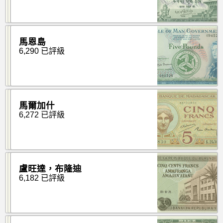
馬恩島
6,290 已評級
馬爾加什
6,272 已評級
盧旺達，布隆迪
6,182 已評級