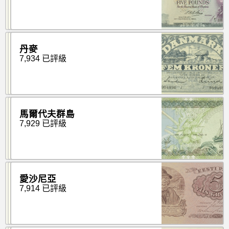
丹麥
7,934 已評級
馬爾代夫群島
7,929 已評級
愛沙尼亞
7,914 已評級