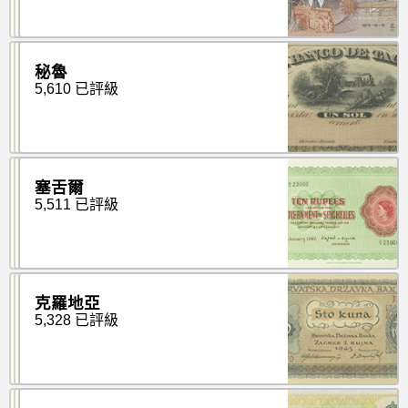
秘魯
5,610 已評級
塞舌爾
5,511 已評級
克羅地亞
5,328 已評級