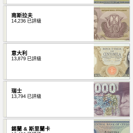
南斯拉夫
14,236 已評級
意大利
13,879 已評級
瑞士
13,794 已評級
錫蘭 & 斯里蘭卡