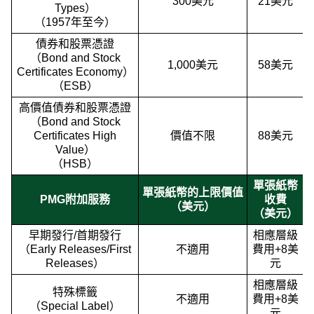
300美元
21美元
Types）
（1957年至今）
債券和股票憑證
（Bond and Stock
1,000美元
58美元
Certificates Economy）
（ESB）
高價值債券和股票憑證
（Bond and Stock
Certificates High
價值不限
88美元
Value）
（HSB）
單張紙幣
單張紙幣的上限價值
PMG附加服務
收費
（美元）
（美元）
早期發行/首期發行
相應層級
（Early Releases/First
不適用
費用+8美
Releases）
元
相應層級
特殊標籤
不適用
費用+8美
（Special Label）
元