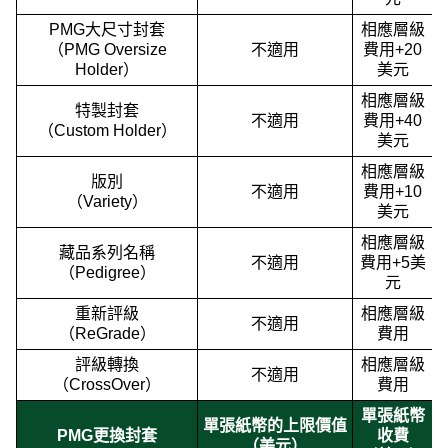
PMG大尺寸封套
相應層級
（PMG Oversize
不適用
費用+20
Holder）
美元
相應層級
特製封套
不適用
費用+40
（Custom Holder）
美元
相應層級
版別
不適用
費用+10
（Variety）
美元
相應層級
藏品系列名稱
不適用
費用+5美
（Pedigree）
元
重新評級
相應層級
不適用
（ReGrade）
費用
評級轉換
相應層級
不適用
（CrossOver）
費用
單張紙幣
單張紙幣的上限價值
PMG更換封套
收費
（美元）