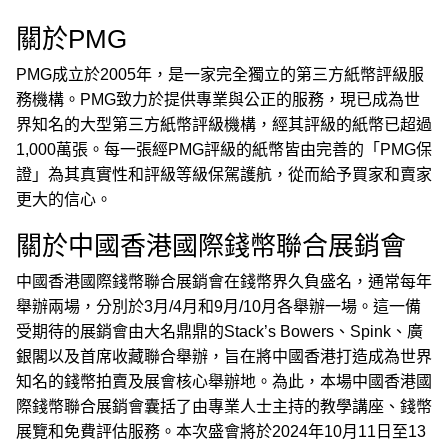
關於PMG
PMG成立於2005年，是一家完全獨立的第三方紙幣評級服
務機構。PMG致力於提供專業與公正的服務，現已成為世
界知名的大型第三方紙幣評級機構，經其評級的紙幣已超過
1,000萬張。每一張經PMG評級的紙幣皆由完善的「PMG保
證」為其真實性和評級等級保駕護航，從而給予買家和賣家
更大的信心。
關於中國香港國際錢幣聯合展銷會
中國香港國際錢幣聯合展銷會在錢幣界久負盛名，通常每年
舉辦兩場，分別於3月/4月和9月/10月各舉辦一場。這一備
受期待的展銷會由大名鼎鼎的Stack’s Bowers、Spink、廣
銀閣以及首席收藏聯合舉辦，旨在將中國香港打造成為世界
知名的錢幣拍賣及展會核心舉辦地。為此，本場中國香港國
際錢幣聯合展銷會囊括了由專業人士主持的教學講座、錢幣
展覽和免費評估服務。本次盛會將於2024年10月11日至13