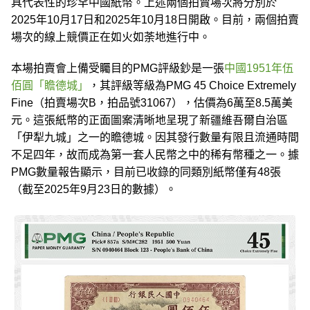
具代表性的珍罕中國紙幣。上述兩個拍賣場次將分別於
2025年10月17日和2025年10月18日開啟。目前，兩個拍賣
場次的線上競價正在如火如荼地進行中。
本場拍賣會上備受矚目的PMG評級鈔是一張
中國1951年伍
佰圓「瞻德城」
，其評級等級為PMG 45 Choice Extremely
Fine（拍賣場次B，拍品號31067），估價為6萬至8.5萬美
元。這張紙幣的正面圖案清晰地呈現了新疆維吾爾自治區
「伊犁九城」之一的瞻德城。因其發行數量有限且流通時間
不足四年，故而成為第一套人民幣之中的稀有幣種之一。據
PMG數量報告顯示，目前已收錄的同類別紙幣僅有48張
（截至2025年9月23日的數據）。