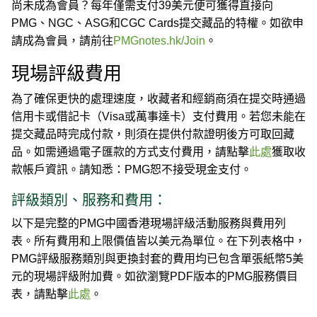
尚未成為會員？每年僅需支付39美元便可獲得直接向
PMG、NGC、ASG和CGC Cards提交藏品的特權。如欲申
請成為會員，請前往
PMGnotes.hk/Join
。
現場評級費用
為了確保更快的處理速度，收藏者和經銷商須在提交時通過
信用卡或借記卡（Visa或萬事達卡）支付費用。若您未能在
提交藏品時完成付款，則須在提供付款證明後方可取回藏
品。如需通過電子匯款的方式支付費用，請點擊
此處
獲取收
款帳戶資訊。請知悉：PMG恕不接受現金支付。
評級類別、服務和費用：
以下是完整的PMG中國香港現場評級活動服務與費用列
表。所有費用和上限價值皆以美元為單位。在下列表格中，
PMG評級服務類別與更換封套的費用均已包含單張紙幣5美
元的現場評級附加費。如欲瀏覽PDF版本的PMG服務價目
表，請點擊
此處
。