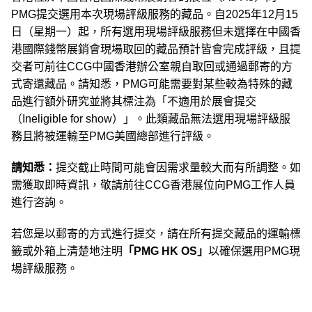
PMG提交選用本次現場評級服務的藏品。自2025年12月15
日（星期一）起，所有選用現場評級服務但未選擇在中國香
港國際錢幣展銷會現場取回的藏品預計皆會完成評級，且提
交者可前往CCG中國香港辦公室親自取回或通過郵寄的方
式寄還藏品。請知悉，PMG可能需要對某些較為特殊的藏
品進行額外研究並將其標注為「不適用於展會提交
（Ineligible for show）」。此類藏品無法選用現場評級服
務且將被運輸至PMG美國總部進行評級。
請知悉：
提交截止時間可能會因需求量較大而有所調整。如
需獲取即時資訊，敬請前往CCG香港展位向PMG工作人員
進行咨詢。
若您是以郵寄的方式進行提交，請在所有提交藏品的運輸標
籤或外箱上清楚地注明
「PMG HK OS」
以確保選用PMG現
場評級服務。