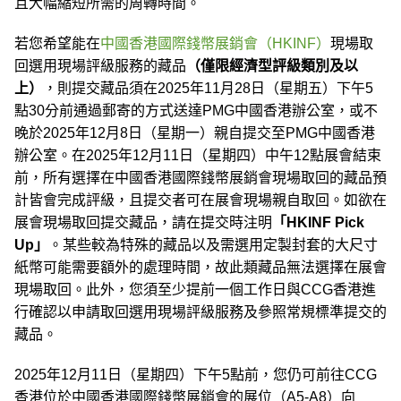
且大幅縮短所需的周轉時間。
若您希望能在
中國香港國際錢幣展銷會（HKINF）
現場取
回選用現場評級服務的藏品
（僅限經濟型評級類別及以
上）
，則提交藏品須在2025年11月28日（星期五）下午5
點30分前通過郵寄的方式送達PMG中國香港辦公室，或不
晚於2025年12月8日（星期一）親自提交至PMG中國香港
辦公室。在2025年12月11日（星期四）中午12點展會結束
前，所有選擇在中國香港國際錢幣展銷會現場取回的藏品預
計皆會完成評級，且提交者可在展會現場親自取回。如欲在
展會現場取回提交藏品，請在提交時注明
「HKINF Pick
Up」
。某些較為特殊的藏品以及需選用定製封套的大尺寸
紙幣可能需要額外的處理時間，故此類藏品無法選擇在展會
現場取回。此外，您須至少提前一個工作日與CCG香港進
行確認以申請取回選用現場評級服務及參照常規標準提交的
藏品。
2025年12月11日（星期四）下午5點前，您仍可前往CCG
香港位於中國香港國際錢幣展銷會的展位（A5-A8）向