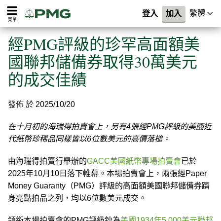
繁體
登入
加入
菜單
經PMG評級的珍罕高面額美
國聯邦儲備券取得30萬美元
的成交佳績
發佈 於 2025/10/20
在十月初的海瑞得拍賣會上，另有4張經PMG評級的美國近
代紙幣珍稀品同樣皆以6位數美元的高價落槌。
由海瑞得拍賣行舉辦的
GACC美國紙幣專場拍賣會
已於
2025年10月10日落下帷幕。本場拍賣會上，兩張經Paper
Money Guaranty（PMG）評級的高面額美國聯邦儲備券躋
身亮點拍品之列，均以6位數美元成交。
領銜本場拍賣會的PMG評級鈔為
美國1934年5,000美元聯邦