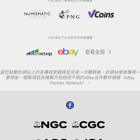
PMG是以下組織的官方評級機構
PMG為以下公司認可的評級機購
查看全部
當您點擊此網站上的各種商家鏈接並完成一次購買後，此網站便會獲得一
筆佣金。關聯項目及關聯方包括但不限於eBay合作夥伴網絡（eBay
Partner Network）。