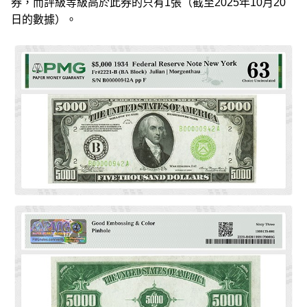
券，而評級等級高於此券的只有1張（截至2025年10月20
日的數據）。