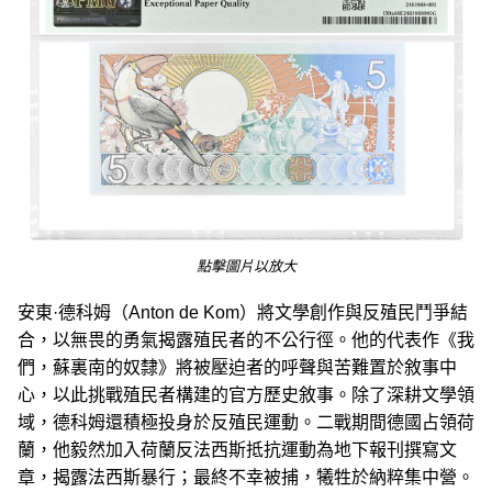
點擊圖片以放大
安東·德科姆（Anton de Kom）將文學創作與反殖民鬥爭結
合，以無畏的勇氣揭露殖民者的不公行徑。他的代表作《我
們，蘇裏南的奴隸》將被壓迫者的呼聲與苦難置於敘事中
心，以此挑戰殖民者構建的官方歷史敘事。除了深耕文學領
域，德科姆還積極投身於反殖民運動。二戰期間德國占領荷
蘭，他毅然加入荷蘭反法西斯抵抗運動為地下報刊撰寫文
章，揭露法西斯暴行；最終不幸被捕，犧牲於納粹集中營。