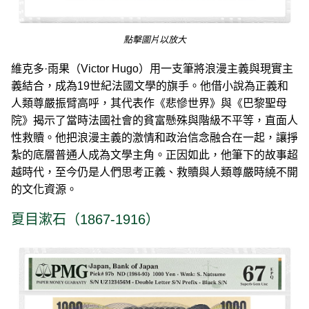
點擊圖片以放大
維克多·雨果（Victor Hugo）用一支筆將浪漫主義與現實主
義結合，成為19世紀法國文學的旗手。他借小說為正義和
人類尊嚴振臂高呼，其代表作《悲慘世界》與《巴黎聖母
院》揭示了當時法國社會的貧富懸殊與階級不平等，直面人
性救贖。他把浪漫主義的激情和政治信念融合在一起，讓掙
紮的底層普通人成為文學主角。正因如此，他筆下的故事超
越時代，至今仍是人們思考正義、救贖與人類尊嚴時繞不開
的文化資源。
夏目漱石（1867-1916）