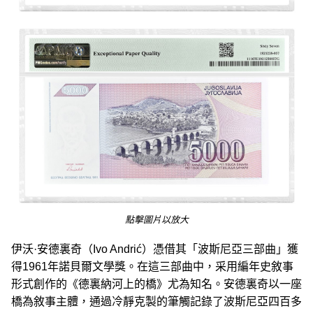
點擊圖片以放大
伊沃·安德裏奇（Ivo Andrić）憑借其「波斯尼亞三部曲」獲
得1961年諾貝爾文學獎。在這三部曲中，采用編年史敘事
形式創作的《德裏納河上的橋》尤為知名。安德裏奇以一座
橋為敘事主體，通過冷靜克製的筆觸記錄了波斯尼亞四百多