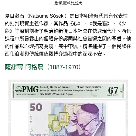
點擊圖片以放大
夏目漱石（Natsume Sōseki）是日本明治時代具有代表性
的批判現實主義作家，其作品《心》、《我是貓》、《少
爺》等深刻剖析了明治維新後日本社會在快速現代化、西化
進程中所暴露出的個體身份認同與社會變遷之間的矛盾。他
的作品以‌心理描寫為鏡，笑中帶諷，精準捕捉了一個民族在
西化浪潮與傳統價值觀博弈過程中的深深不安。
薩繆爾·阿格農（1887-1970）