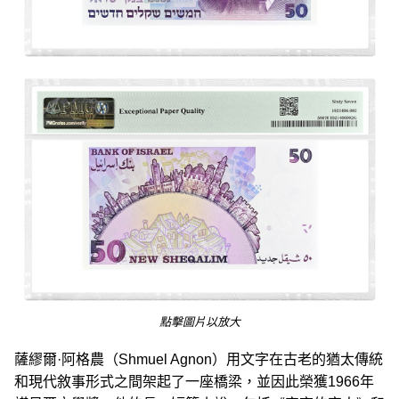
點擊圖片以放大
薩繆爾·阿格農（Shmuel Agnon）用文字在古老的猶太傳統
和現代敘事形式之間架起了一座橋梁，並因此榮獲1966年