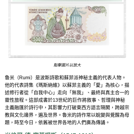
點擊圖片以放大
魯米（Rumi）是波斯詩歌和蘇菲派神秘主義的代表人物。
他的代表詩集《瑪斯納維》以蘇菲主義的「愛」為核心，描
述修行者從「自我中心」走向「無我」、最終與真主合一的
靈性旅程。這部成書於13世紀的巨作將敘事、哲理與神秘
主義融匯於詩行中，其影響力打破東西方語言隔閡，跨越宗
教與文化邊界，遍及世界。魯米的詩作常以蛻變與覺醒為母
題，時至今日，依舊被世界各地的人們廣為傳誦。