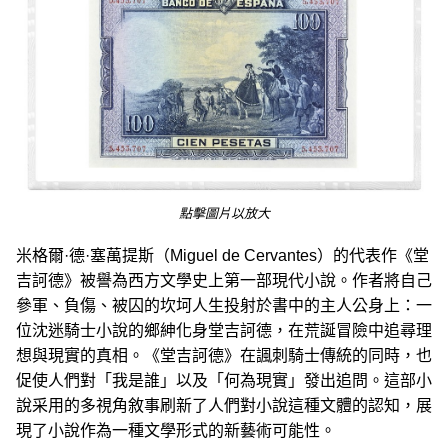
點擊圖片以放大
米格爾·德·塞萬提斯（Miguel de Cervantes）的代表作《堂
吉訶德》被譽為西方文學史上第一部現代小說。作者將自己
參軍、負傷、被囚的坎坷人生投射於書中的主人公身上：一
位沈迷騎士小說的鄉紳化身堂吉訶德，在荒誕冒險中追尋理
想與現實的真相。《堂吉訶德》在諷刺騎士傳統的同時，也
促使人們對「我是誰」以及「何為現實」發出追問。這部小
說采用的多視角敘事刷新了人們對小說這種文體的認知，展
現了小說作為一種文學形式的新藝術可能性。