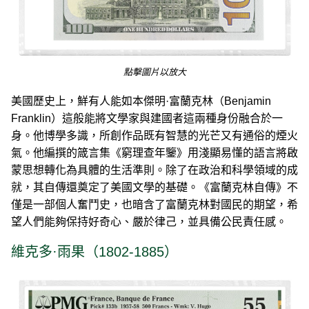
點擊圖片以放大
美國歷史上，鮮有人能如本傑明·富蘭克林（Benjamin
Franklin）這般能將文學家與建國者這兩種身份融合於一
身。他博學多識，所創作品既有智慧的光芒又有通俗的煙火
氣。他編撰的箴言集《窮理查年鑒》用淺顯易懂的語言將啟
蒙思想轉化為具體的生活準則。除了在政治和科學領域的成
就，其自傳還奠定了美國文學的基礎。《富蘭克林自傳》不
僅是一部個人奮鬥史，也暗含了富蘭克林對國民的期望，希
望人們能夠保持好奇心、嚴於律己，並具備公民責任感。
維克多·雨果（1802-1885）