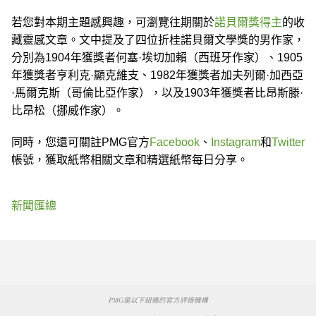
若您對本期主題感興趣，可瀏覽往期關於
諾貝爾獎得主
的收
藏靈感文章。文中提及了四位折桂諾貝爾文學獎的男作家，
分別為1904年獲獎者何塞·埃切加賴（西班牙作家）、1905
年獲獎者亨利克·顯克維支、1982年獲獎者加夫列爾·加西亞
·馬爾克斯（哥倫比亞作家），以及1903年獲獎者比昂斯滕·
比昂松（挪威作家）。
同時，您還可關註PMG官方
Facebook
、
Instagram
和
Twitter
帳號，獲取紙幣相關文章和精選紙幣每日分享。
新聞匯總
PMG是以下組織的官方評級機構