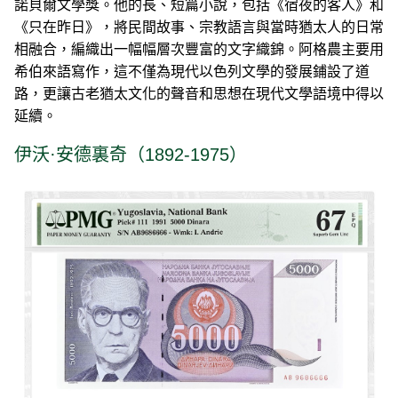
諾貝爾文學獎。他的長、短篇小說，包括《宿夜的客人》和
《只在昨日》，將民間故事、宗教語言與當時猶太人的日常
相融合，編織出一幅幅層次豐富的文字織錦。阿格農主要用
希伯來語寫作，這不僅為現代以色列文學的發展鋪設了道
路，更讓古老猶太文化的聲音和思想在現代文學語境中得以
延續。
伊沃·安德裏奇（1892-1975）