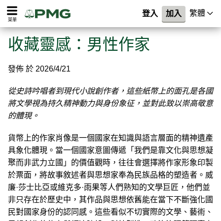
繁體
登入
加入
菜單
收藏靈感：男性作家
發佈 於 2026/4/21
從史詩吟唱者到現代小說創作者，這些紙幣上的面孔是各國
將文學視為持久精神動力與身份象征，並對此致以崇高敬意
的體現。
貨幣上的作家肖像是一個國家在知識與語言層面的精神遺產
具象化體現。當一個國家意圖傳遞「我們是靠文化與思想凝
聚而非武力立國」的價值觀時，往往會選擇將作家形象印製
於票面，將故事敘述者與思想家奉為民族品格的塑造者。威
廉·莎士比亞或維克多·雨果等人們熟知的文學巨匠，他們並
非只存在於歷史中，其作品與思想依舊能在當下不斷強化國
民對國家身份的認同感。這些看似不切實際的文學、藝術、