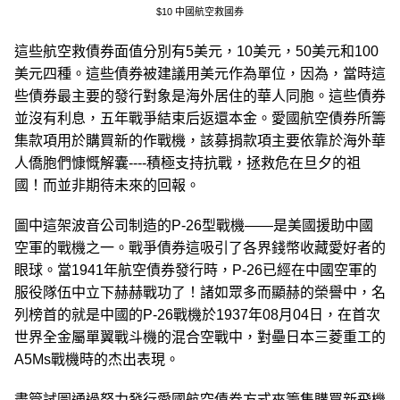
$10 中國航空救國券
這些航空救債券面值分別有5美元，10美元，50美元和100
美元四種。這些債券被建議用美元作為單位，因為，當時這
些債券最主要的發行對象是海外居住的華人同胞。這些債券
並沒有利息，五年戰爭結束后返還本金。愛國航空債券所籌
集款項用於購買新的作戰機，該募捐款項主要依靠於海外華
人僑胞們慷慨解囊----積極支持抗戰，拯救危在旦夕的祖
國！而並非期待未來的回報。
圖中這架波音公司制造的P-26型戰機——是美國援助中國
空軍的戰機之一。戰爭債券這吸引了各界錢幣收藏愛好者的
眼球。當1941年航空債券發行時，P-26已經在中國空軍的
服役隊伍中立下赫赫戰功了！諸如眾多而顯赫的榮譽中，名
列榜首的就是中國的P-26戰機於1937年08月04日，在首次
世界全金屬單翼戰斗機的混合空戰中，對壘日本三菱重工的
A5Ms戰機時的杰出表現。
盡管試圖通過努力發行愛國航空債券方式來籌集購買新飛機