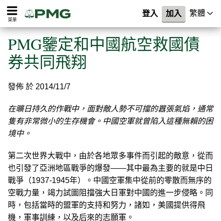
繁體
登入
加入
菜單
PMG鑒定和中國航空救國債
券共同飛翔
發佈 於 2014/11/7
在曠日持久的作戰中，面對敵人勢不可擋的囂張氣焰，通常
隻有非常微小的生存機會。中國空軍就曾陷入這種無賴的困
境中。
第二次世界大戰中，由於各地眾多事件而引起的敵意，從而
也引發了亞洲地區戰爭的爆發——其中最為主要的就是中日
戰爭（1937-1945年）。中國空軍集中從前的零散而無序的
空戰力量，竭力試圖阻擋強大日軍對中國的進一步侵略。同
時，包括當時的盟軍的支持和努力，諸如，美國提供得飛
機，軍事訓練，以及后來的志願軍。