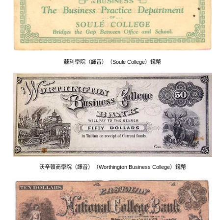
蘇利學院（譯音）（Soule College）錢幣
沃辛頓商學院（譯音）（Worthington Business College）錢幣