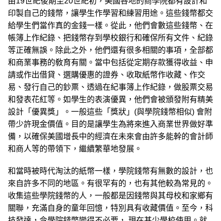
由19世紀後期至20世紀初，美國各地的商學院都有設計和
印製自己的錢幣，讓學生作學習和練習用途。這些錢幣都交
給學生們當作真的金錢一樣。從此，他們會數這些錢幣、在
帳簿上作紀錄、把錢幣存到學校銀行和確保所有文件、紀錄
等正確無誤。除此之外，他們還有很多相關的事項，全部都
和商業事務的敎育有關。當中包括從定期存款獲得收益、申
請或作出借貸、選購優惠的證券、收取紙幣作收藏、作交
易、發行自己的鈔票、透過在紀事簿上作紀錄，做股票交易
和發表花紅等。如學生的表演優異，他們會被頒發附有精美
設計「優異獎」。一般這些「獎狀」(與學院錢幣相似) 會附
帶少許現金價值。目的是讓學生為將來進入商業世界做好準
備，以確保美國增長中的經濟在未來會由許多能幹的會計師
和商人等的帶領下，繼續繁華地發展。
和當時被時代淘汰的紙幣一樣，學院錢幣有無數的設計，也
來自許多不同的地區。有很罕有的，也有其他較為常見的。
收集這些學院錢幣的人，一般都是因錢幣與其母校和家鄉有
關聯，充滿自身的童年回憶，特別具有收藏價值。至今，科
技發達，令學院錢幣變得不必要， 現在甚少學校使用。就