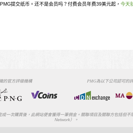
PMG提交纸币。还不是会员吗？付费会员年费39美元起，
今天
組織的官方評級機構
PMG為以下公司認可的
一次購買後，此網站便會獲得一筆佣金。關聯項目及關聯方包括但不限於eBay
Network）。