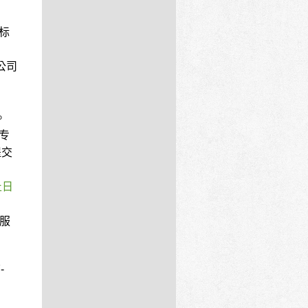
标
公司
。
专
提交
止日
装服
-