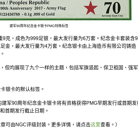
建军90周年纪念金卡银卡PMG特殊标签
重9克，成色为999足银，最大发行量为6万套。纪念金卡套装含
99足金，最大发行量为4万套。纪念银卡由上海造币有限公司铸造
。
，但均展现了九个一样的主题，包括军旗竖起、保卫祖国、强军
金卡银卡的默认标签。
的建军90周年纪念金卡银卡将有资格获得PMG早期发行或首期发
和首期发行截止日期。
念章可由NGC评级封装。更多详情，请点击
这里
查看。）