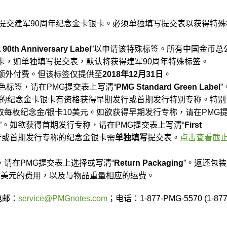
级提交建军90周年纪念金卡银卡。必须单独填写提交表以获得特殊
 90th Anniversary Label
”以申请该特殊标签。所有中国金币总
卡，如单独填写提交表，默认将获得建军90周年特殊标签。
需额外付费。但该标签仅提供至
2018年12月31日
。
色标签，请在PMG提交表上写清“
PMG Standard Green Label
”
MG的纪念金卡银卡有资格获得早期发行或首期发行特别专称。特别
每枚纪念金/银卡10美元。如欲获得早期发行专称，请在PMG
”。如欲获得首期发行专称，请在PMG提交表上写清“
First
行或首期发行专称的纪念金银卡需
单独填写
提交表。
点击查看截
请在PMG提交表上选择或写清“
Return Packaging
”。返还包
5美元的费用，以及与物品重量相应的运费。
电邮：
service@PMGnotes.com
；电话：1-877-PMG-5570 (1-877