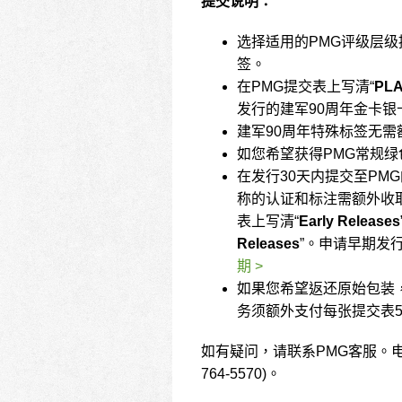
提交说明：
选择适用的PMG评级层
签。
在PMG提交表上写清“
PLA
发行的建军90周年金卡银
建军90周年特殊标签无
如您希望获得PMG常规绿
在发行30天内提交至P
称的认证和标注需额外收取
表上写清“
Early Releases
Releases
”。申请早期发
期 >
如果您希望返还原始包装，
务须额外支付每张提交表
如有疑问，请联系PMG客服。
764-5570)。