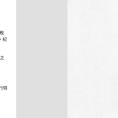
9枚
，纪
之
行特