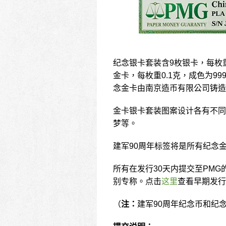
纪念银卡套装含9枚银卡，每枚
金卡，每枚重0.1克，成色为9
念金卡由南京造币有限公司铸造
金卡银卡套装图案设计各有不同
梦等。
建军90周年标签将是所有纪念
所有在发行30天内提交至PMG
别专称。点击
这里
查看早期发行
（
注：
建军90周年纪念币和纪