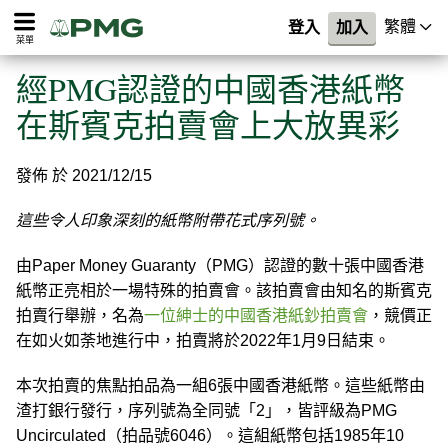
繁體
登入
加入
菜單
經PMG認證的中國香港紙幣
在斯賓克拍賣會上大放異彩
發佈 於 2021/12/15
這些令人印象深刻的紙幣附帶花式序列號。
由Paper Money Guaranty（PMG）認證的數十張中國香港
紙幣正亮相於一場特殊的拍賣會。該拍賣會由知名的斯賓克
拍賣行舉辦，名為
一位紳士的中國香港紙鈔拍賣會
，競價正
在如火如荼地進行中，拍賣將於2022年1月9日結束。
本次拍賣的焦點拍品為一組6張中國香港紙幣。這些紙幣由
渣打銀行發行，序列號為全同號「2」，皆評級為PMG
Uncirculated（拍品號6046）。這組紙幣包括1985年10