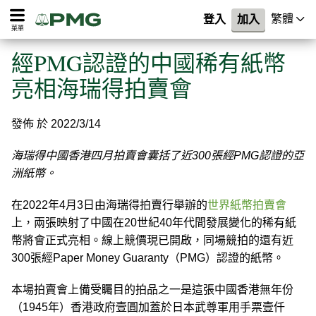
繁體
登入
加入
菜單
經PMG認證的中國稀有紙幣
亮相海瑞得拍賣會
發佈 於 2022/3/14
海瑞得中國香港四月拍賣會囊括了近300張經PMG認證的亞
洲紙幣。
在2022年4月3日由海瑞得拍賣行舉辦的
世界紙幣拍賣會
上，兩張映射了中國在20世紀40年代間發展變化的稀有紙
幣將會正式亮相。線上競價現已開啟，同場競拍的還有近
300張經Paper Money Guaranty（PMG）認證的紙幣。
本場拍賣會上備受矚目的拍品之一是這張中國香港無年份
（1945年）香港政府壹圓加蓋於日本武尊軍用手票壹仟