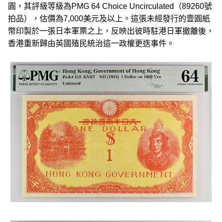
圓，其評級等級為PMG 64 Choice Uncirculated（89260號
拍品），估價為7,000美元及以上。這張未經發行的壹圓紙
幣印製於一張日本軍票之上，反映出彼時駐港日軍撤離後，
香港重新歸由英國殖民統治這一政權更迭事件。