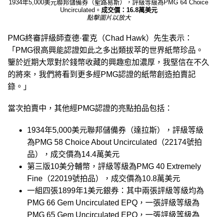
1934年5,000美元聯邦儲備券（聖路易斯），評級等級為PMG 64 Choice
Uncirculated。
成交價：16.8萬美元
點擊圖片以放大
PMG終審評級師查德·霍克（Chad Hawk）先生表示：
「PMG很高興能認證如此之多出類拔萃的世界紙幣珍品。
鑒於近期大眾對於錢幣收藏的興趣愈加濃厚，我堅信在不久
的將來，我們將看到更多經PMG認證的紙幣創造拍賣記
錄。」
當次拍賣中，其他經PMG認證的亮點拍品包括：
1934年5,000美元聯邦儲備券（達拉斯），評級等級
為PMG 58 Choice About Uncirculated（22174號拍
品），成交價為14.4萬美元
第三版10美分輔幣，評級等級為PMG 40 Extremely
Fine（22019號拍品），成交價為10.8萬美元
一組四張1899年1美元銀券：其中兩張評級等級均為
PMG 66 Gem Uncirculated EPQ，一張評級等級為
PMG 65 Gem Uncirculated EPQ，一張評級等級為