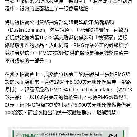
佳績。該紙幣之所以被稱為「德爾蒙」，原因是在其印刷過
程中，紙幣的正面粘上了一張香蕉貼紙。
海瑞得拍賣公司貨幣拍賣部副總裁達斯汀·約翰斯頓
（Dustin Johnston）先生說道：「海瑞得拍賣行一直致力
於提供諸如這張10,000美元聯邦儲備券和「德爾蒙」錯版
紙幣般非凡的珍品。與此同時，PMG專業公正的評級給予
競拍者以信心。PMG認證所提供的保障是稀有錢幣價值中
不可或缺的一部分。」
在當次拍賣會上，成交價位居第二*的拍品是一張經PMG認
證的大面額紙幣。這張1934年5,000美元聯邦儲備券（聖路
易斯），評級等級為 PMG 64 Choice Uncirculated（22173
號拍品），以16.8萬美元的價格售出。根據PMG數量報告
顯示，經PMG評級認證的小尺寸5,000美元聯邦儲備券僅有
100餘張，而當次拍出的這一張豔壓群芳，堪稱翹楚。